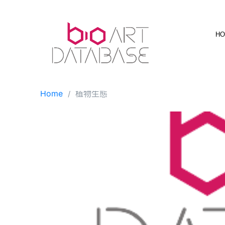
Skip
to
content
H
Home
植物生態