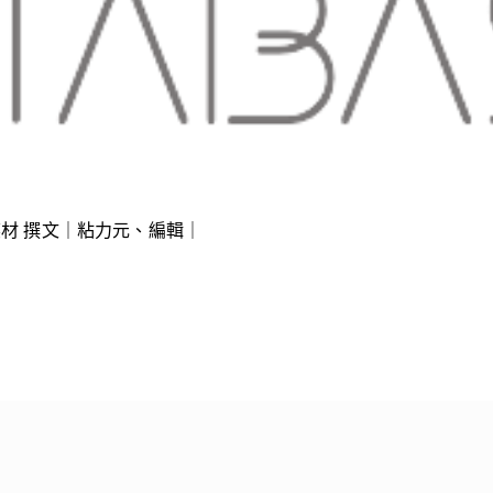
複合媒材 撰文｜粘力元、編輯｜