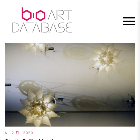
Skip
to
content
6 12 月, 2020