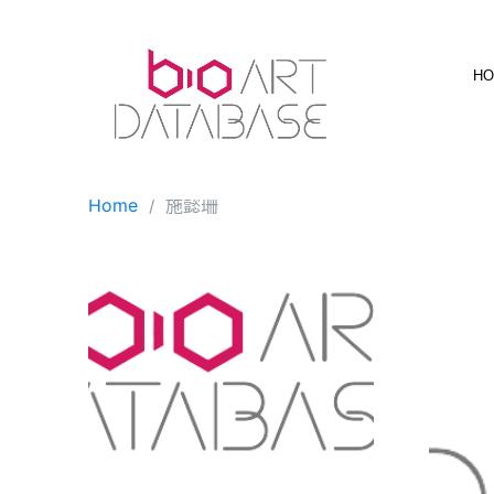
Skip
to
content
H
Home
施懿珊