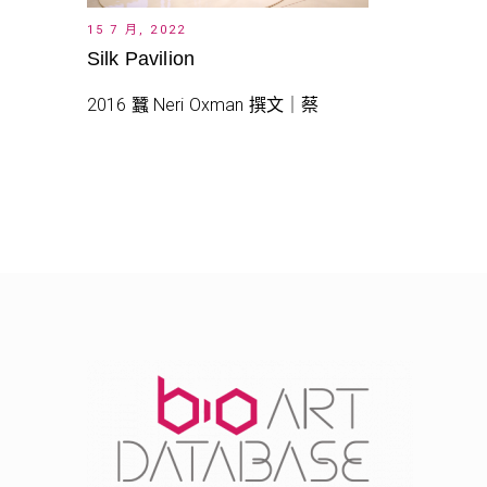
15 7 月, 2022
Silk Pavilion
2016 蠶 Neri Oxman 撰文｜蔡