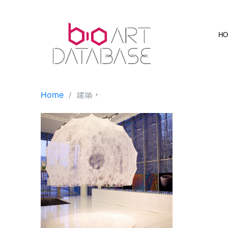
Skip
to
content
H
Home
建築，