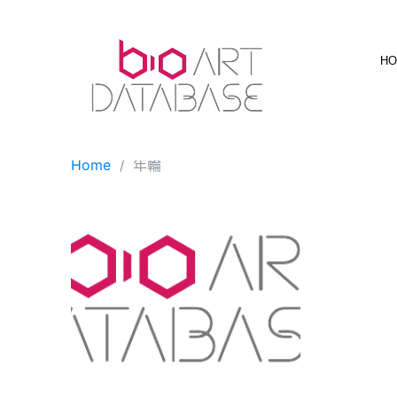
Skip
to
content
H
Home
年輪