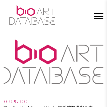
Skip
to
content
13 12 月, 2020