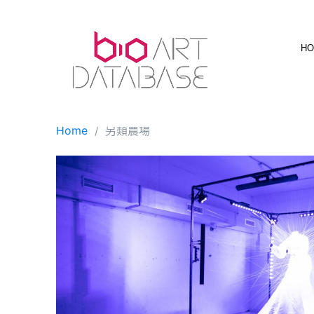
Skip
to
content
H
Home
另類農場