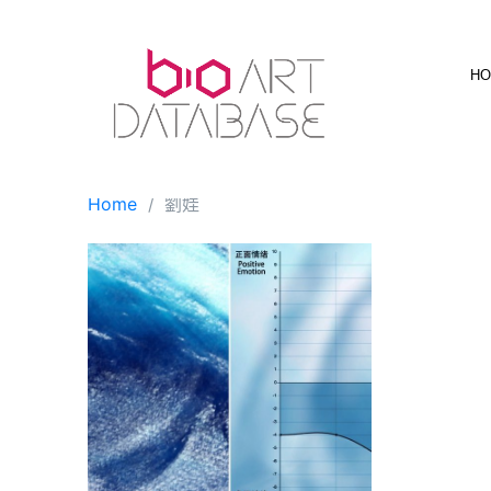
Skip
to
content
H
Home
劉娃