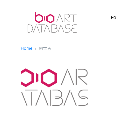
Skip
to
content
H
Home
劉世芳