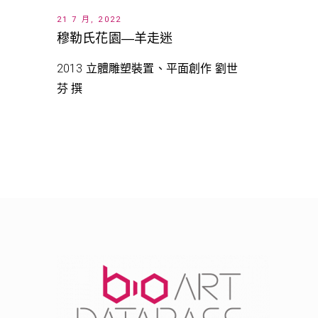
21 7 月, 2022
穆勒氏花園—羊走迷
2013 立體雕塑裝置、平面創作 劉世
芬 撰