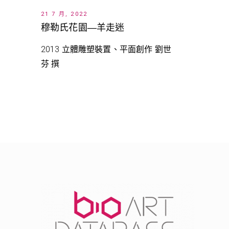
21 7 月, 2022
穆勒氏花園—羊走迷
2013 立體雕塑裝置、平面創作 劉世
芬 撰