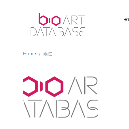
Skip
to
content
H
Home
兩性