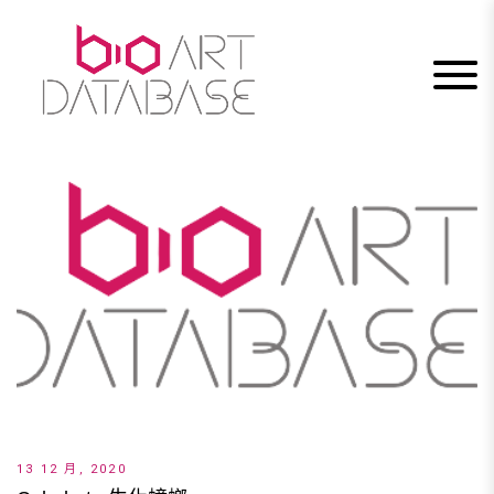
Skip
to
content
13 12 月, 2020