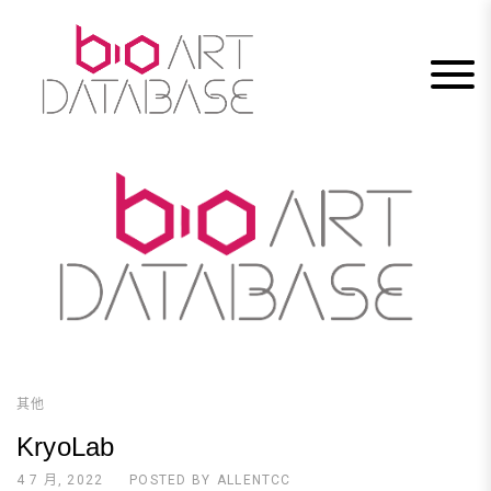
Skip
to
content
其他
KryoLab
4 7 月, 2022
POSTED BY
ALLENTCC