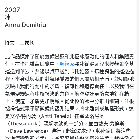
2007
冰
Anna Dumitriu
撰文｜王竣恆
此作品探索了關於氣候變遷和北極冰層融化的個人和集體責
任。在卡托維茲展覽中，
藝術家
將冰從羅瓦涅米經赫爾辛基
運送到華沙，然後以汽車送到卡托維茲。這種誇張的運送過
程，本身就與我們對氣候變遷的個人關切相矛盾，並明顯地
反映出我們行動中的矛盾、複雜性和道德責任，以及我們在
氣候變遷過程中所扮演的角色。航空貨運單隨意地釘在牆
上，使這一矛盾更加明顯。
從北極的冰中分離出細菌，並根
據掃描式電子顯微鏡的觀測結果，將冰雕刻成某種形式，這
是安蒂·特內茨（Antti Tenetz）在塞薩洛尼基
（Thessaloniki）現場表演的一部分，並由戴夫·勞倫斯
（Dave Lawrence）進行了超聲波處理，藝術家則將這些
冰塊傳遞到觀者手中，並緊緊抓住遊客們的雙手，就好像抓