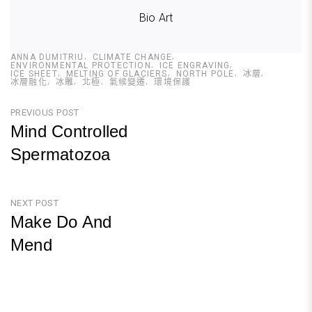
Bio Art
ANNA DUMITRIU
CLIMATE CHANGE
ENVIRONMENTAL PROTECTION
ICE ENGRAVING
ICE SHEET
MELTING OF GLACIERS
NORTH POLE
冰層
冰層融化
冰雕
北極
氣候變遷
環境保護
文
PREVIOUS POST
Mind Controlled
章
Spermatozoa
導
Previous
覽
Post
NEXT POST
Make Do And
Mend
Next
Post