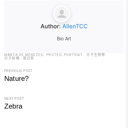
Author:
AllenTCC
Bio Art
MARTA DE MENEZES
PROTEIC PORTRAIT
分子生物學
分子結構
蛋白質
文
PREVIOUS POST
Nature?
章
Previous
導
Post
NEXT POST
覽
Zebra
Next
Post