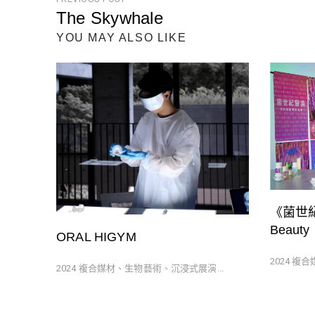
文
The Skywhale
章
Previous
YOU MAY ALSO LIKE
導
Post
覽
《菌世紀醫
Beauty
ORAL HIGYM
2024 複
2024 複合媒材、生物藝術、沉浸式展演...