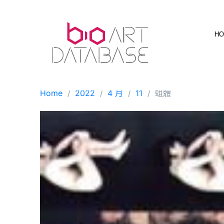
Skip
to
content
H
Home
2022
4 月
11
蛆體