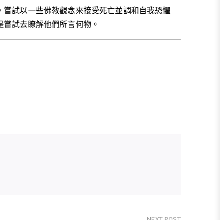
，嘗試以一些佛教觀念來接受死亡並調和自我恐懼
是嘗試去瞭解他們所言何物。
NEXT POST