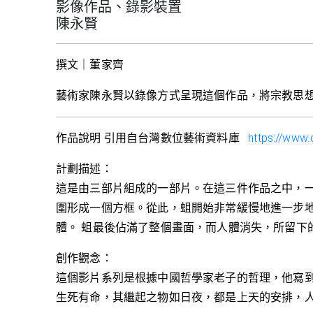
影像作品、錄影裝置
陳永賢
撰文｜董家齊
藝術家陳永賢以錄像方式呈現這個作品，將宗教思
作品說明 引用自台灣數位藝術資料庫
https://www
計劃描述：
這是由三部片組成的一部片。在這三件作品之中，
圍形成一個方框。從此，蛆開始非常緩慢地進一步
體。 蛆最後佔滿了整個畫面，而人體消失，所留下
創作觀念：
這個影片系列是根據中國哲學家老子的哲理，他寫
生死有命，其繼起之物如日夜，都是上天的安排，