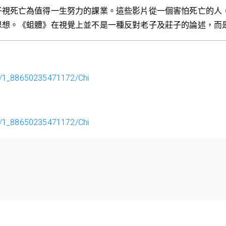
子視死亡為值得一生努力的課業。這些影片從一個害怕死亡的人
思想。《蛆體》在視覺上並不是一種反對老子及莊子的論述，而
ge/1_88650235471172/Chi
ge/1_88650235471172/Chi