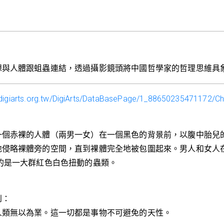
想與人體跟蛆蟲連結，透過攝影鏡頭將中國哲學家的哲理思維具
.digiarts.org.tw/DigiArts/DataBasePage/1_88650235471172/Ch
一個赤裸的人體（兩男一女）在一個黑色的背景前，以腹中胎兒
地侵略裸體旁的空間，直到裸體完全地被包圍起來。男人和女人
的是一大群紅色白色扭動的蟲類。
到：
人類無以為業。這一切都是事物不可避免的天性。