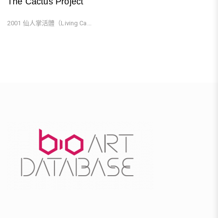
The Cactus Project
2001 仙人掌活體（Living Ca...