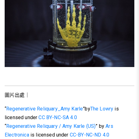
圖片出處｜
“
Regenerative Reliquary_Amy Karle
”by
The Lowry
is
licensed under
CC BY-NC-SA 4.0
“
Regenerative Reliquary / Amy Karle (US)
” by
Ars
Electronica
is licensed under
CC-BY-NC-ND 4.0