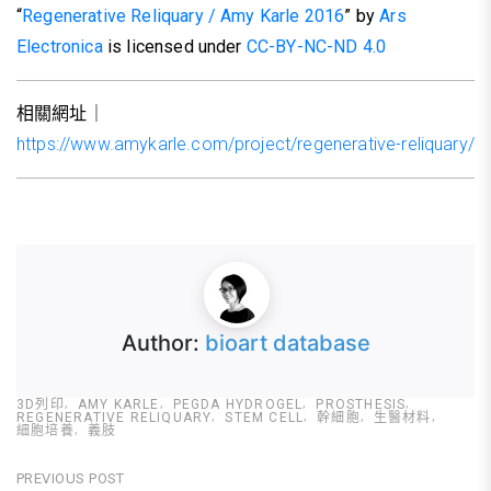
“
Regenerative Reliquary / Amy Karle 2016
” by
Ars
Electronica
is licensed under
CC-BY-NC-ND 4.0
相關網址｜
https://www.amykarle.com/project/regenerative-reliquary/
Author:
bioart database
3D列印
AMY KARLE
PEGDA HYDROGEL
PROSTHESIS
REGENERATIVE RELIQUARY
STEM CELL
幹細胞
生醫材料
細胞培養
義肢
文
PREVIOUS POST