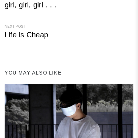
girl, girl, girl . . .
章
Previous
導
Post
NEXT POST
覽
Life ls Cheap
Next
Post
YOU MAY ALSO LIKE