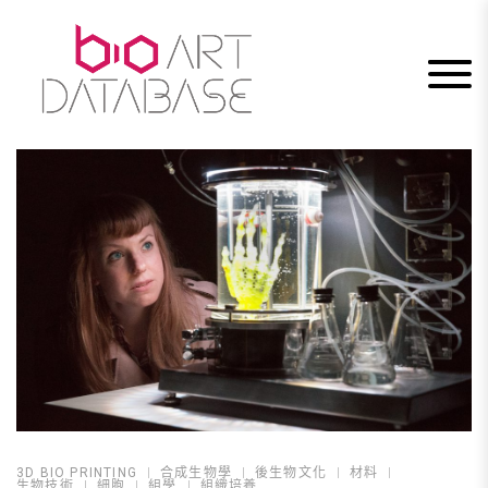
Skip
to
content
3D BIO PRINTING
合成生物學
後生物文化
材料
生物技術
細胞
組學
組織培養