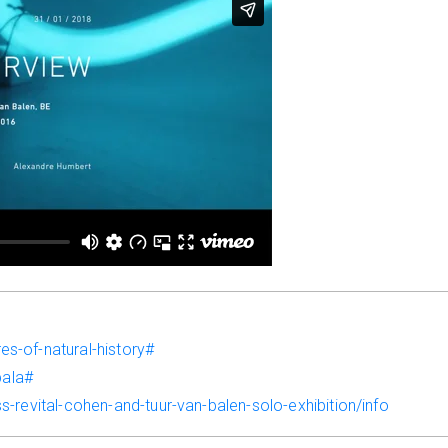
s-of-natural-history#
pala#
-revital-cohen-and-tuur-van-balen-solo-exhibition/info