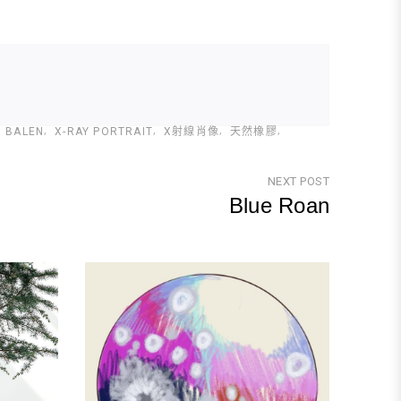
N BALEN
X-RAY PORTRAIT
X射線肖像
天然橡膠
NEXT POST
Blue Roan
Next
Post