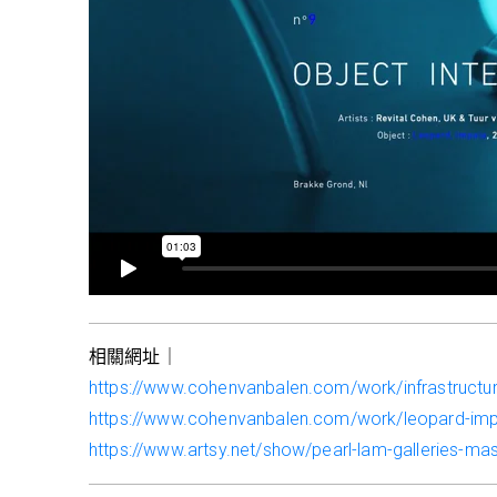
相關網址｜
https://www.cohenvanbalen.com/work/infrastructure
https://www.cohenvanbalen.com/work/leopard-im
https://www.artsy.net/show/pearl-lam-galleries-mass