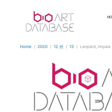
Skip
to
content
H
Home
2020
12 月
13
Leopard, Impala