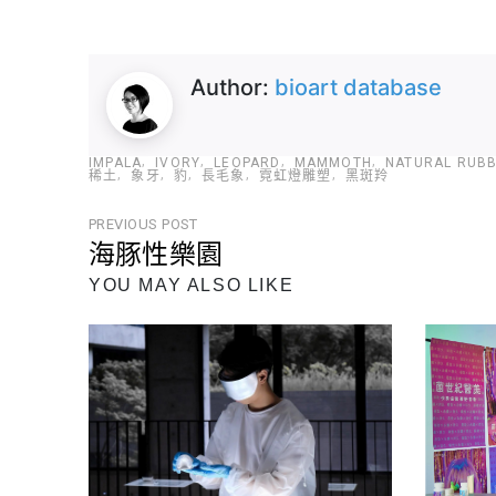
Author:
bioart database
IMPALA
IVORY
LEOPARD
MAMMOTH
NATURAL RUB
稀土
象牙
豹
長毛象
霓虹燈雕塑
黑斑羚
文
PREVIOUS POST
海豚性樂園
章
Previous
YOU MAY ALSO LIKE
導
Post
覽