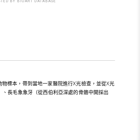
STED BY
BIOART DATABASE
gium)內的歷史動物標本，帶到當地一家醫院進行X光檢查，並從X光
）、長毛象象牙（從西伯利亞深處的骨骼中開採出