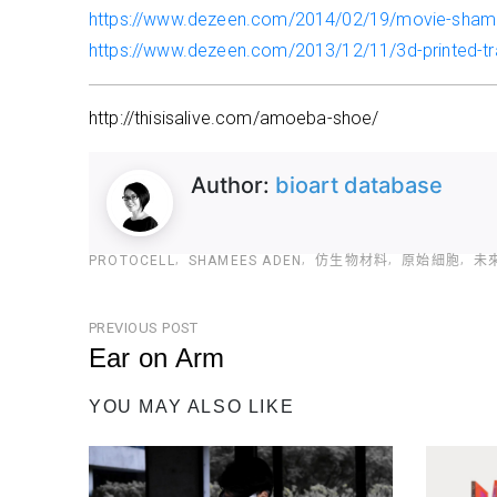
https://www.dezeen.com/2014/02/19/movie-shamees
https://www.dezeen.com/2013/12/11/3d-printed-tra
http://thisisalive.com/amoeba-shoe/
Author:
bioart database
PROTOCELL
SHAMEES ADEN
仿生物材料
原始細胞
未
文
PREVIOUS POST
章
Ear on Arm
導
Previous
YOU MAY ALSO LIKE
Post
覽