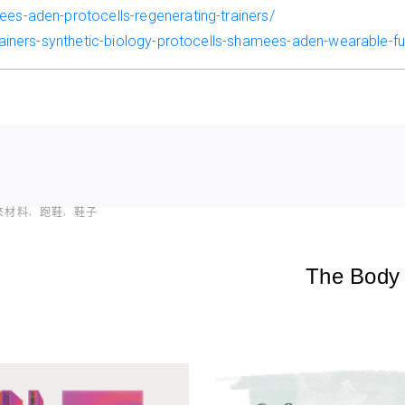
-aden-protocells-regenerating-trainers/
iners-synthetic-biology-protocells-shamees-aden-wearable-fu
來材料
跑鞋
鞋子
The Body 