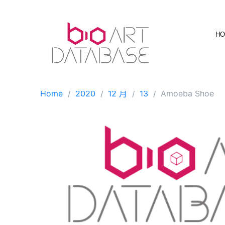
Skip
to
content
H
Home
2020
12 月
13
Amoeba Shoe