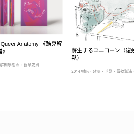
of Queer Anatomy 《酷兒解
蘇生するユニコーン（復
譜》
獸）
25 解剖學繪圖、醫學史資...
2014 樹脂、矽膠、毛髮、電動幫浦、空