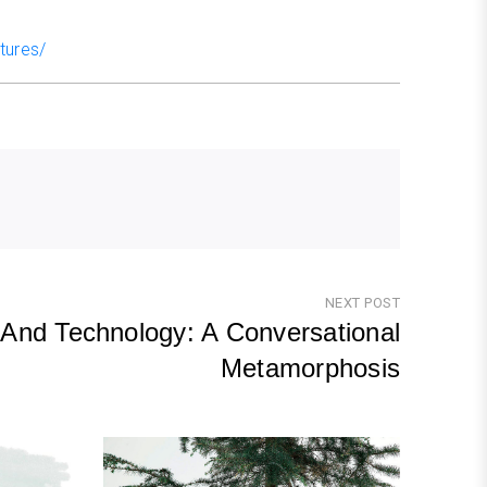
tures/
NEXT POST
And Technology: A Conversational
Metamorphosis
Next
Post