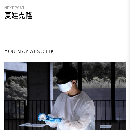
覽
Post
NEXT POST
夏娃克隆
Next
Post
YOU MAY ALSO LIKE