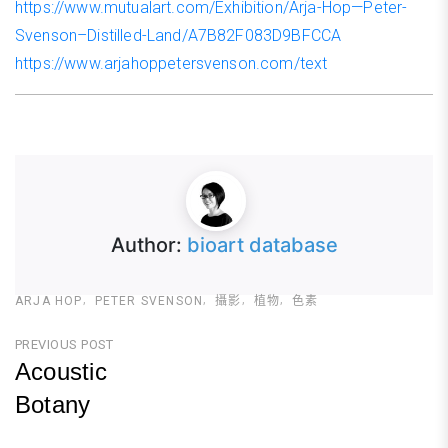
https://www.mutualart.com/Exhibition/Arja-Hop—Peter-
Svenson–Distilled-Land/A7B82F083D9BFCCA
https://www.arjahoppetersvenson.com/text
Author:
bioart database
ARJA HOP
PETER SVENSON
攝影
植物
色素
文
PREVIOUS POST
Acoustic
章
Botany
導
Previous