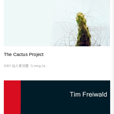
The Cactus Project
2001 仙人掌活體（Living Ca...