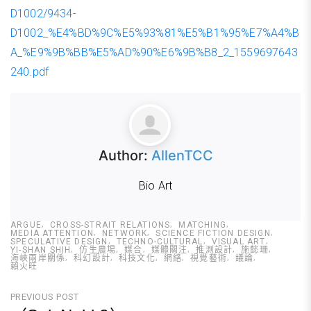
D1002/9434-
D1002_%E4%BD%9C%E5%93%81%E5%B1%95%E7%A4%B
A_%E9%9B%BB%E5%AD%90%E6%9B%B8_2_1559697643
240.pdf
Author:
AllenTCC
Bio Art
ARGUE
CROSS-STRAIT RELATIONS
MATCHING
MEDIA ATTENTION
NETWORK
SCIENCE FICTION DESIGN
SPECULATIVE DESIGN
TECHNO-CULTURAL
VISUAL ART
YI-SHAN SHIH
仿生農場
媒合
媒體關注
推測設計
施懿珊
海峽兩岸關係
科幻設計
科技文化
網絡
視覺藝術
議論
賴火旺
文
PREVIOUS POST