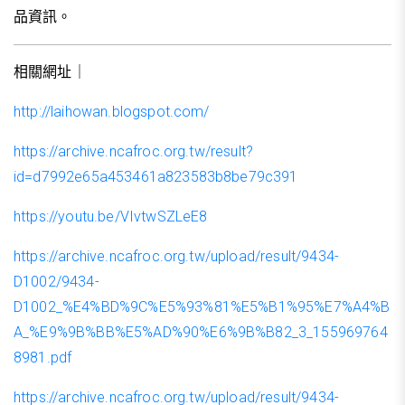
品資訊。
相關網址｜
http://laihowan.blogspot.com/
https://archive.ncafroc.org.tw/result?
id=d7992e65a453461a823583b8be79c391
https://youtu.be/VIvtwSZLeE8
https://archive.ncafroc.org.tw/upload/result/9434-
D1002/9434-
D1002_%E4%BD%9C%E5%93%81%E5%B1%95%E7%A4%B
A_%E9%9B%BB%E5%AD%90%E6%9B%B82_3_155969764
8981.pdf
https://archive.ncafroc.org.tw/upload/result/9434-