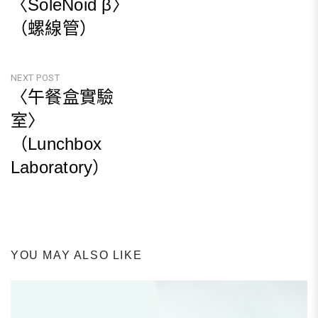
〈SoleNoid β〉
章
（螺線管）
導
Previous
覽
Post
NEXT POST
〈午餐盒實驗
室〉
（Lunchbox
Laboratory）
Next
Post
YOU MAY ALSO LIKE