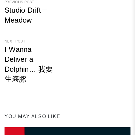
文
PREVIOUS POST
Studio Drift－
章
Meadow
導
Previous
覽
Post
NEXT POST
I Wanna
Deliver a
Dolphin… 我要
生海豚
Next
Post
YOU MAY ALSO LIKE