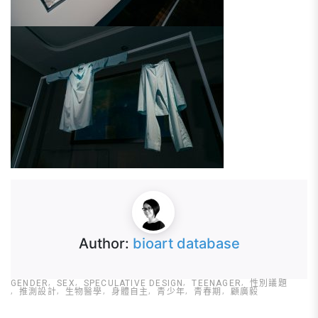
Author:
bioart database
GENDER
SEX
SPECULATIVE DESIGN
TEENAGER
性別議題
推測設計
生物醫學
身體自主
青少年
青春期
顧廣毅